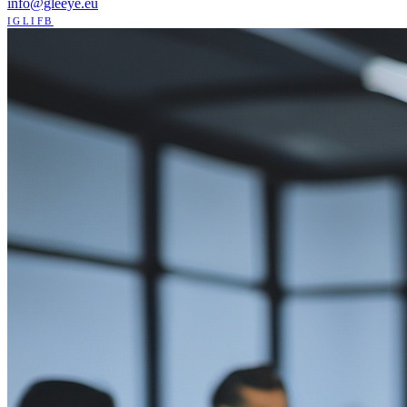
info@gleeye.eu
IG
LI
FB