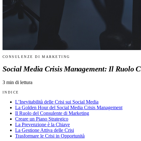
CONSULENZE DI MARKETING
Social Media Crisis Management: Il Ruolo C
3
min di lettura
INDICE
L’Inevitabilità delle Crisi sui Social Media
La Golden Hour del Social Media Crisis Management
Il Ruolo del Consulente di Marketing
Creare un Piano Strategico
La Prevenzione è la Chiave
La Gestione Attiva delle Crisi
Trasformare le Crisi in Opportunità