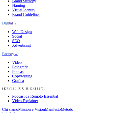
Brand Strategy
Naming
Visual Identity
Brand Guidelines
Digital
→
Web Design
Social
SEO
Advertising
Factory
→
Video
Fotografia
Podcast
Copywriting
Grafica
SERVIZI PIÙ RICHIESTI
Podcast da Remoto Essential
Video Explainer
Chi siamo
Mission e Vision
Manifesto
Metodo