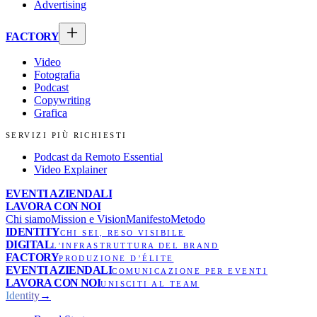
Advertising
FACTORY
Video
Fotografia
Podcast
Copywriting
Grafica
SERVIZI PIÙ RICHIESTI
Podcast da Remoto Essential
Video Explainer
EVENTI AZIENDALI
LAVORA CON NOI
Chi siamo
Mission e Vision
Manifesto
Metodo
IDENTITY
CHI SEI, RESO VISIBILE
DIGITAL
L'INFRASTRUTTURA DEL BRAND
FACTORY
PRODUZIONE D’ÉLITE
EVENTI AZIENDALI
COMUNICAZIONE PER EVENTI
LAVORA CON NOI
UNISCITI AL TEAM
Identity
→