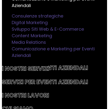
Aziendali
Consulenze strategiche
Digital Marketing
Sviluppo Siti Web & E-Commerce
Content Marketing
Media Relations
Comunicazione e Marketing per Eventi
Aziendali
SERVIZI PER EVENTI AZIENDALI
I NOSTRI SERVIZI
SERVIZI PER EVENTI AZIENDALI
I NOSTRI LAVORI
CHI SIAMO