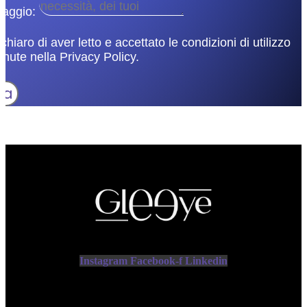
aggio:
chiaro di aver letto e accettato le condizioni di utilizzo
nute nella Privacy Policy.
ia
Instagram
Facebook-f
Linkedin