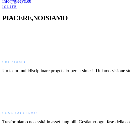
info@gleeye.eu
IG
LI
FB
PIACERE,
NOI
SIAMO
GLEEYE.
CHI
CHI
CHI SIAMO
Un
team
multidisciplinare
progettato
per
la
sintesi.
Uniamo
visione
st
COSA
C
COSA FACCIAMO
Trasformiamo
necessità
in
asset
tangibili.
Gestiamo
ogni
fase
della
co