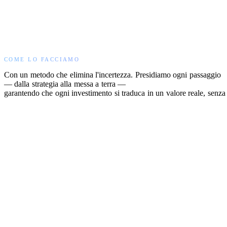
COME
C
COME LO FACCIAMO
Con
un
metodo
che
elimina
l'incertezza.
Presidiamo
ogni
passaggio
—
dalla
strategia
alla
messa
a
terra
—
garantendo
che
ogni
investimento
si
traduca
in
un
valore
reale,
senza
PER
CHI
PER