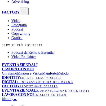
Advertising
FACTORY
Video
Fotografia
Podcast
Copywriting
Grafica
SERVIZI PIÙ RICHIESTI
Podcast da Remoto Essential
Video Explainer
EVENTI AZIENDALI
LAVORA CON NOI
Chi siamo
Mission e Vision
Manifesto
Metodo
IDENTITY
CHI SEI, RESO VISIBILE
DIGITAL
L'INFRASTRUTTURA DEL BRAND
FACTORY
PRODUZIONE D’ÉLITE
EVENTI AZIENDALI
COMUNICAZIONE PER EVENTI
LAVORA CON NOI
UNISCITI AL TEAM
Identity
→