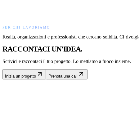
CHI
PER CHI LAVORIAMO
Realtà,
organizzazioni
e
professionisti
che
cercano
solidità.
Ci
rivolg
RACCONTACI UN'IDEA.
Scrivici e raccontaci il tuo progetto. Lo mettiamo a fuoco insieme.
Inizia un progetto
Prenota una call