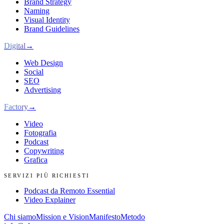
Brand Strategy
Naming
Visual Identity
Brand Guidelines
Digital
→
Web Design
Social
SEO
Advertising
Factory
→
Video
Fotografia
Podcast
Copywriting
Grafica
SERVIZI PIÙ RICHIESTI
Podcast da Remoto Essential
Video Explainer
Chi siamo
Mission e Vision
Manifesto
Metodo