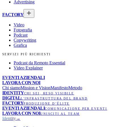
Advertising
FACTORY
Video
Fotografia
Podcast
Copywriting
Grafica
SERVIZI PIÙ RICHIESTI
Podcast da Remoto Essential
Video Explainer
EVENTI AZIENDALI
LAVORA CON NOI
Chi siamo
Mission e Vision
Manifesto
Metodo
IDENTITY
CHI SEI, RESO VISIBILE
DIGITAL
L'INFRASTRUTTURA DEL BRAND
FACTORY
PRODUZIONE D’ÉLITE
EVENTI AZIENDALI
COMUNICAZIONE PER EVENTI
LAVORA CON NOI
UNISCITI AL TEAM
Identity
→