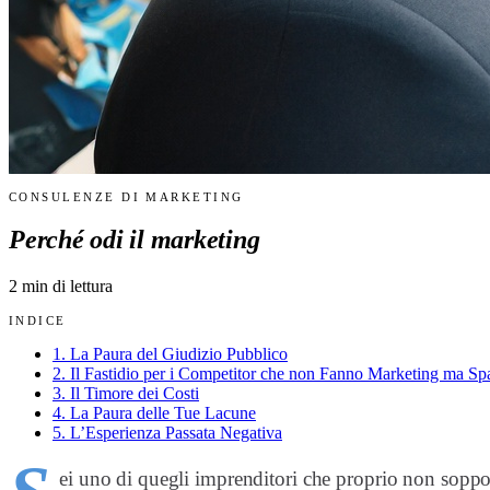
CONSULENZE DI MARKETING
Perché odi il marketing
2
min di lettura
INDICE
1. La Paura del Giudizio Pubblico
2. Il Fastidio per i Competitor che non Fanno Marketing ma S
3. Il Timore dei Costi
4. La Paura delle Tue Lacune
5. L’Esperienza Passata Negativa
ei uno di quegli imprenditori che proprio non sopp