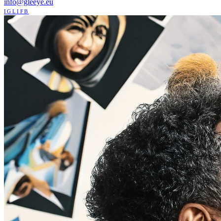
info@gleeye.eu
IG
LI
FB