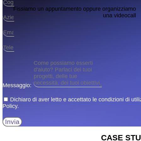
Fissiamo un appuntamento oppure organizziamo
una videocall
Messaggio:
Dichiaro di aver letto e accettato le condizioni di uti
Policy.
Invia
CASE STU