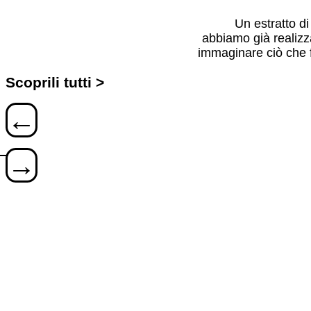
Un estratto di
abbiamo già realizz
immaginare ciò che 
Scoprili tutti >
←
→
ORTOPEDIA ST
Sito web, Servizi foto,