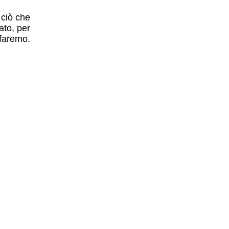
 ciò che
ato, per
faremo.
RINGHINI
 Servizi video