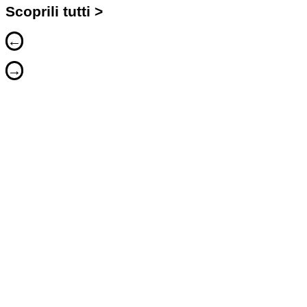
Scoprili tutti >
←
→
TESEO ROOMS & RELAX
Sito web, Servizi foto
ALLESTIMENTO COLLEZIONE MASSIMO