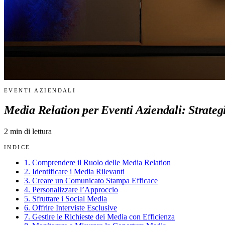
EVENTI AZIENDALI
Media Relation per Eventi Aziendali: Strateg
2
min di lettura
INDICE
1. Comprendere il Ruolo delle Media Relation
2. Identificare i Media Rilevanti
3. Creare un Comunicato Stampa Efficace
4. Personalizzare l’Approccio
5. Sfruttare i Social Media
6. Offrire Interviste Esclusive
7. Gestire le Richieste dei Media con Efficienza