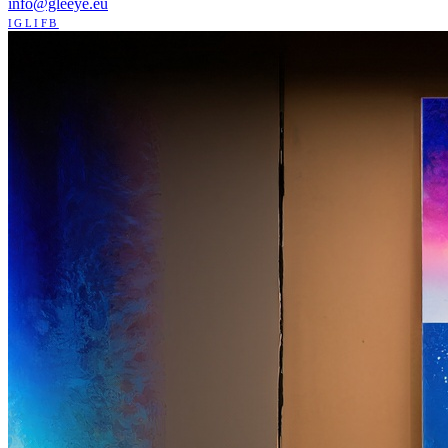
info@gleeye.eu
IG
LI
FB