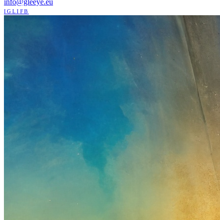
info@gleeye.eu
IG
LI
FB