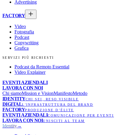
Advertising
FACTORY
Video
Fotografia
Podcast
Copywriting
Grafica
SERVIZI PIÙ RICHIESTI
Podcast da Remoto Essential
Video Explainer
EVENTI AZIENDALI
LAVORA CON NOI
Chi siamo
Mission e Vision
Manifesto
Metodo
IDENTITY
CHI SEI, RESO VISIBILE
DIGITAL
L'INFRASTRUTTURA DEL BRAND
FACTORY
PRODUZIONE D’ÉLITE
EVENTI AZIENDALI
COMUNICAZIONE PER EVENTI
LAVORA CON NOI
UNISCITI AL TEAM
Identity
→