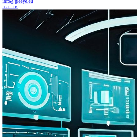
info@gleeye.eu
IG
LI
FB