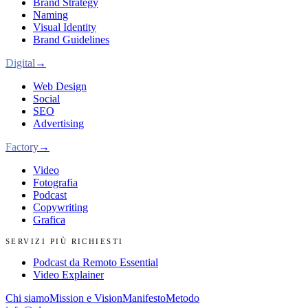
Brand Strategy
Naming
Visual Identity
Brand Guidelines
Digital
→
Web Design
Social
SEO
Advertising
Factory
→
Video
Fotografia
Podcast
Copywriting
Grafica
SERVIZI PIÙ RICHIESTI
Podcast da Remoto Essential
Video Explainer
Chi siamo
Mission e Vision
Manifesto
Metodo