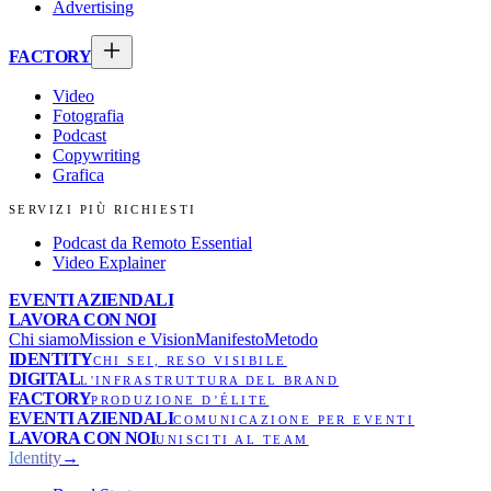
Advertising
FACTORY
Video
Fotografia
Podcast
Copywriting
Grafica
SERVIZI PIÙ RICHIESTI
Podcast da Remoto Essential
Video Explainer
EVENTI AZIENDALI
LAVORA CON NOI
Chi siamo
Mission e Vision
Manifesto
Metodo
IDENTITY
CHI SEI, RESO VISIBILE
DIGITAL
L'INFRASTRUTTURA DEL BRAND
FACTORY
PRODUZIONE D’ÉLITE
EVENTI AZIENDALI
COMUNICAZIONE PER EVENTI
LAVORA CON NOI
UNISCITI AL TEAM
Identity
→