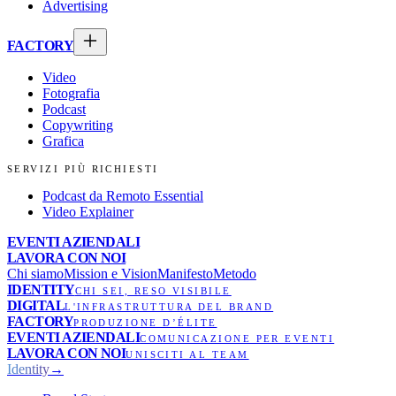
Advertising
FACTORY
Video
Fotografia
Podcast
Copywriting
Grafica
SERVIZI PIÙ RICHIESTI
Podcast da Remoto Essential
Video Explainer
EVENTI AZIENDALI
LAVORA CON NOI
Chi siamo
Mission e Vision
Manifesto
Metodo
IDENTITY
CHI SEI, RESO VISIBILE
DIGITAL
L'INFRASTRUTTURA DEL BRAND
FACTORY
PRODUZIONE D’ÉLITE
EVENTI AZIENDALI
COMUNICAZIONE PER EVENTI
LAVORA CON NOI
UNISCITI AL TEAM
Identity
→