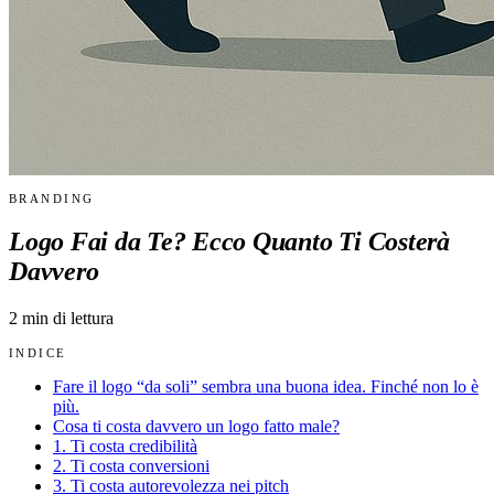
BRANDING
Logo Fai da Te? Ecco Quanto Ti Costerà
Davvero
2
min di lettura
INDICE
Fare il logo “da soli” sembra una buona idea. Finché non lo è
più.
Cosa ti costa davvero un logo fatto male?
1. Ti costa credibilità
2. Ti costa conversioni
3. Ti costa autorevolezza nei pitch