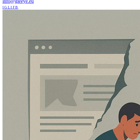
info@gleeye.eu
IG
LI
FB