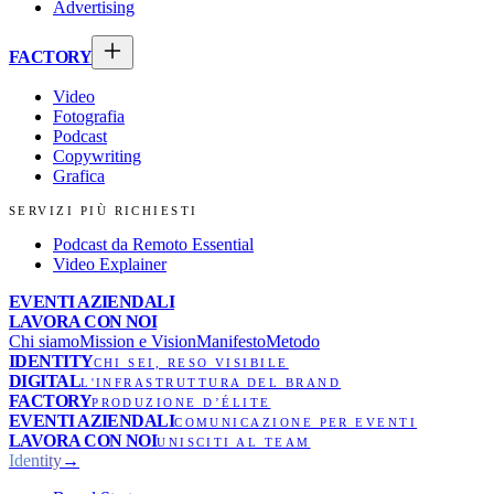
Advertising
FACTORY
Video
Fotografia
Podcast
Copywriting
Grafica
SERVIZI PIÙ RICHIESTI
Podcast da Remoto Essential
Video Explainer
EVENTI AZIENDALI
LAVORA CON NOI
Chi siamo
Mission e Vision
Manifesto
Metodo
IDENTITY
CHI SEI, RESO VISIBILE
DIGITAL
L'INFRASTRUTTURA DEL BRAND
FACTORY
PRODUZIONE D’ÉLITE
EVENTI AZIENDALI
COMUNICAZIONE PER EVENTI
LAVORA CON NOI
UNISCITI AL TEAM
Identity
→