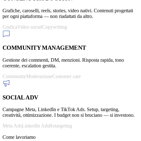
Grafiche, caroselli, reels, stories, video nativi. Contenuti progettati
per ogni piattaforma — non riadattati da altro.
Grafica
Video social
Copywriting
COMMUNITY MANAGEMENT
Gestione dei commenti, DM, menzioni. Risposta rapida, tono
coerente, escalation gestita.
Community
Moderazione
Customer care
SOCIAL ADV
Campagne Meta, LinkedIn e TikTok Ads. Setup, targeting,
creatività, ottimizzazione. I budget non si bruciano — si investono.
Meta Ads
LinkedIn Ads
Retargeting
Come lavoriamo