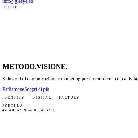
info@gleeye.eu
IG
LI
FB
METODO
.
VISIONE
.
C
O
M
U
N
I
C
A
Z
I
O
N
E
.
Soluzioni di comunicazione e marketing per far crescere la tua attivi
Parliamone
Scopri di più
IDENTITY — DIGITAL — FACTORY
SCROLLA
44.4056° N — 8.9463° E