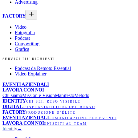
Advertising
FACTORY
Video
Fotografia
Podcast
Copywriting
Grafica
SERVIZI PIÙ RICHIESTI
Podcast da Remoto Essential
Video Explainer
EVENTI AZIENDALI
LAVORA CON NOI
Chi siamo
Mission e Vision
Manifesto
Metodo
IDENTITY
CHI SEI, RESO VISIBILE
DIGITAL
L'INFRASTRUTTURA DEL BRAND
FACTORY
PRODUZIONE D’ÉLITE
EVENTI AZIENDALI
COMUNICAZIONE PER EVENTI
LAVORA CON NOI
UNISCITI AL TEAM
Identity
→