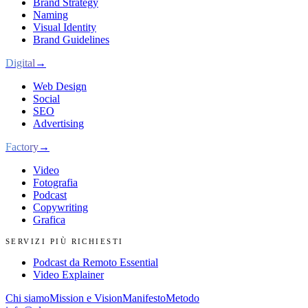
Brand Strategy
Naming
Visual Identity
Brand Guidelines
Digital
→
Web Design
Social
SEO
Advertising
Factory
→
Video
Fotografia
Podcast
Copywriting
Grafica
SERVIZI PIÙ RICHIESTI
Podcast da Remoto Essential
Video Explainer
Chi siamo
Mission e Vision
Manifesto
Metodo